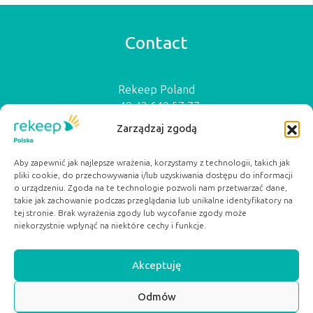
Contact
Rekeep Poland
+48 42 640 57 77
biuro@rekeep.pl
Zarządzaj zgodą
ul. Ogrodowa 15a
91-065 Łódź
Aby zapewnić jak najlepsze wrażenia, korzystamy z technologii, takich jak
pliki cookie, do przechowywania i/lub uzyskiwania dostępu do informacji
Serwisy Partnerskie:
o urządzeniu. Zgoda na te technologie pozwoli nam przetwarzać dane,
dobryposilek.org
takie jak zachowanie podczas przeglądania lub unikalne identyfikatory na
pacjentwybiera.pl
tej stronie. Brak wyrażenia zgody lub wycofanie zgody może
niekorzystnie wpłynąć na niektóre cechy i funkcje.
Akceptuję
Odmów
SCROLL TOP