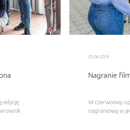
25-06-2019
zona
Nagranie fil
ą edycję
W czerwcowy upal
ierownik
nagraniową w je
dzących w skład
filmy o pracy w n
mii koncentrował
pracownicy z naj