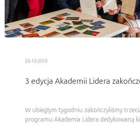
03-10-2019
3 edycja Akademii Lidera zakońc
W ubiegłym tygodniu zakończyliśmy trzeci
programu Akademia Lidera dedykowaną k
regionalnym i dyrektorom ze spółek wcho
naszej grupy kapitałowej. Program Akade