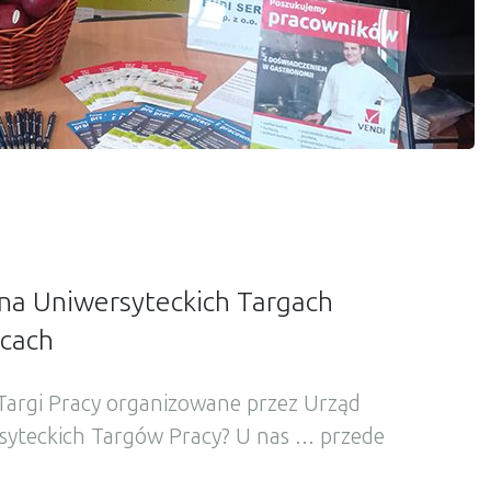
 na Uniwersyteckich Targach
lcach
 Targi Pracy organizowane przez Urząd
syteckich Targów Pracy? U nas … przede
wą z kandydatami, o tym co dla nich