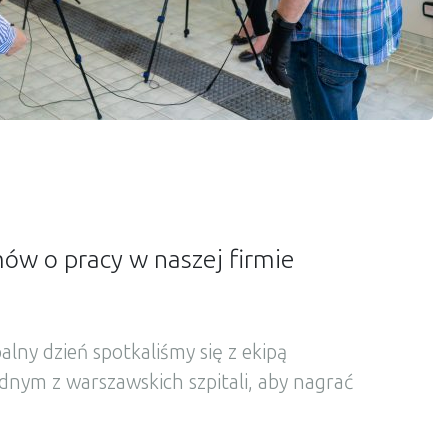
mów o pracy w naszej firmie
ny dzień spotkaliśmy się z ekipą
dnym z warszawskich szpitali, aby nagrać
aszej firmie.. Aktorami byli nasi
ważniejszych linii biznesowych. Daria