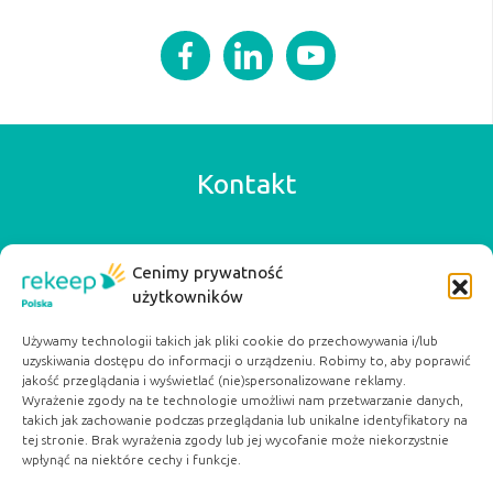
Kontakt
Rekeep Poland
Cenimy prywatność
+48 42 640 57 77
użytkowników
biuro@rekeep.pl
ul. Ogrodowa 15a
Używamy technologii takich jak pliki cookie do przechowywania i/lub
uzyskiwania dostępu do informacji o urządzeniu. Robimy to, aby poprawić
91-065 Łódź
jakość przeglądania i wyświetlać (nie)spersonalizowane reklamy.
Serwisy Partnerskie:
Wyrażenie zgody na te technologie umożliwi nam przetwarzanie danych,
takich jak zachowanie podczas przeglądania lub unikalne identyfikatory na
dobryposilek.org
tej stronie. Brak wyrażenia zgody lub jej wycofanie może niekorzystnie
pacjentwybiera.pl
wpłynąć na niektóre cechy i funkcje.