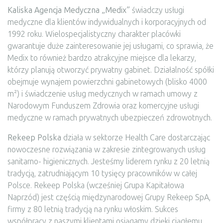
Kaliska Agencja Medyczna „Medix”
świadczy usługi
medyczne dla klientów indywidualnych i korporacyjnych od
1992 roku. Wielospecjalistyczny charakter placówki
gwarantuje duże zainteresowanie jej usługami, co sprawia, że
Medix to również bardzo atrakcyjne miejsce dla lekarzy,
którzy planują otworzyć prywatny gabinet. Działalność spółki
obejmuje wynajem powierzchni gabinetowych (blisko 4000
m²) i świadczenie usług medycznych w ramach umowy z
Narodowym Funduszem Zdrowia oraz komercyjne usługi
medyczne w ramach prywatnych ubezpieczeń zdrowotnych.
Rekeep Polska
działa w sektorze Health Care dostarczając
nowoczesne rozwiązania w zakresie zintegrowanych usług
sanitarno- higienicznych. Jesteśmy liderem rynku z 20 letnią
tradycją, zatrudniającym 10 tysięcy pracowników w całej
Polsce. Rekeep Polska (wcześniej Grupa Kapitałowa
Naprzód) jest częścią międzynarodowej Grupy Rekeep SpA,
firmy z 80 letnią tradycją na rynku włoskim. Sukces
współpracy z naszymi klientami osiągamy dzięki ciągłemu