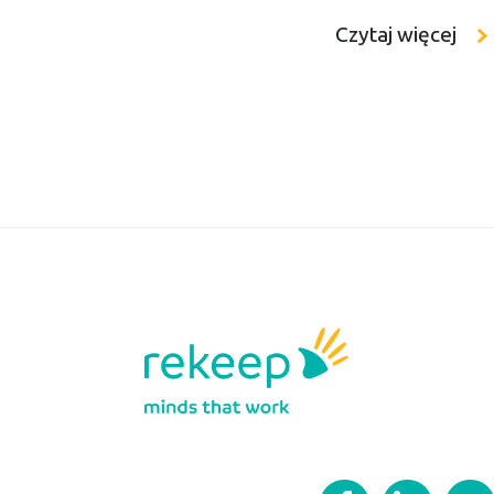
m Szkół
menedżerskiej w 
Czytaj więcej
ktu
lat i stanowi is
ejskiej.
przywództwa ora
a staż,
oparty na doświ
znając od środka
w oparciu o pon