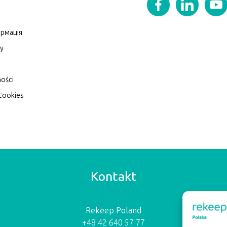
рмація
zy
ności
 Cookies
Kontakt
Rekeep Poland
+48 42 640 57 77