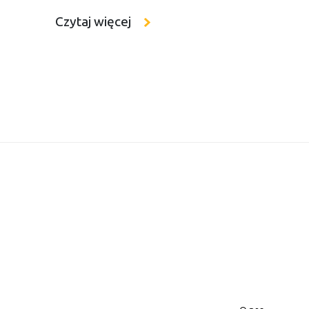
miesięczne staże we współpracy z Zespołe
Czytaj więcej
Ekonomii i Usług w Łodzi, w ramach proje
współfinansowanego ze środków Unii Europ
Pierwsza grupa uczniów właśnie zakończył
zdobywając praktyczne doświadczenie i po
codzienną […]