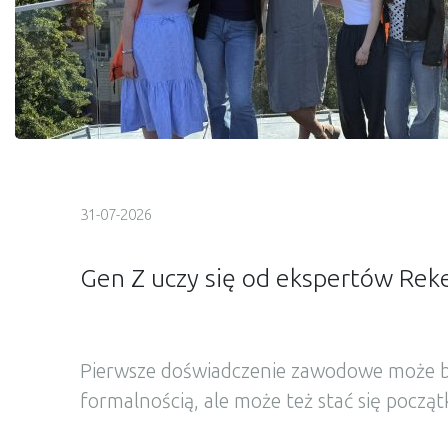
31-07-2026
Gen Z uczy się od ekspertów Rek
Pierwsze doświadczenie zawodowe może b
formalnością, ale może też stać się począ
drogi zawodowej. W Grupie Rekeep Polsk