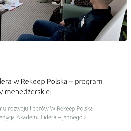
dera w Rekeep Polska – program
y menedżerskiej
amu rozwoju liderów W Rekeep Polska
edycja Akademii Lidera – jednego z
 programów rozwoju liderów i kadry