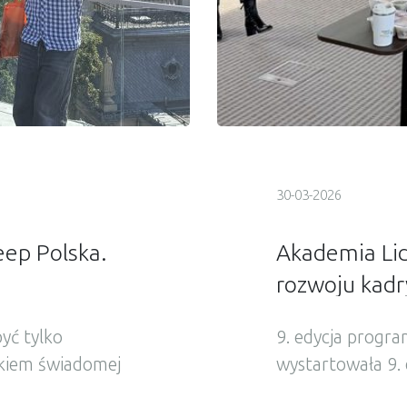
30-03-2026
eep Polska.
Akademia Li
rozwoju kadr
yć tylko
9. edycja progr
tkiem świadomej
wystartowała 9. 
a prowadzimy
najważniejszych