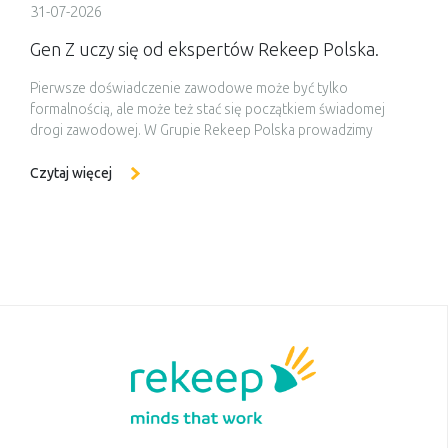
31-07-2026
Gen Z uczy się od ekspertów Rekeep Polska.
Pierwsze doświadczenie zawodowe może być tylko
formalnością, ale może też stać się początkiem świadomej
drogi zawodowej. W Grupie Rekeep Polska prowadzimy
miesięczne staże we współpracy z Zespołem Szkół Ekonomii i
Usług w Łodzi, w ramach projektu współfinansowanego ze
Czytaj więcej
środków Unii Europejskiej. Pierwsza grupa uczniów właśnie
zakończyła staż, zdobywając praktyczne doświadczenie i
poznając od środka codzienną […]