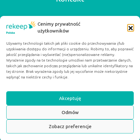
Rekeep Poland
Cenimy prywatność
+48 42 640 57 77
użytkowników
biuro@rekeep.pl
ul. Ogrodowa 15a
Używamy technologii takich jak pliki cookie do przechowywania i/lub
91-065 Łódź
uzyskiwania dostępu do informacji o urządzeniu. Robimy to, aby poprawić
jakość przeglądania i wyświetlać (nie)spersonalizowane reklamy.
Serwisy Partnerskie:
Wyrażenie zgody na te technologie umożliwi nam przetwarzanie danych,
takich jak zachowanie podczas przeglądania lub unikalne identyfikatory na
dobryposilek.org
tej stronie. Brak wyrażenia zgody lub jej wycofanie może niekorzystnie
pacjentwybiera.pl
wpłynąć na niektóre cechy i funkcje.
Akceptuję
Odmów
SCROLL TOP
Zobacz preferencje