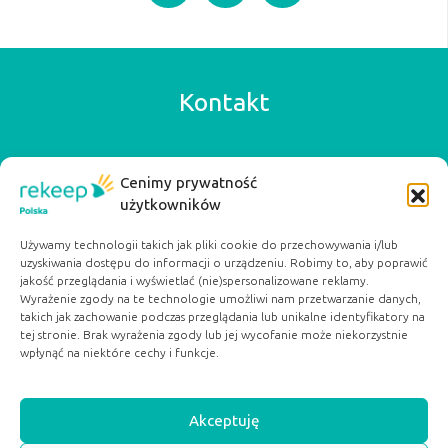
Kontakt
Rekeep Poland
Cenimy prywatność
+48 42 640 57 77
użytkowników
biuro@rekeep.pl
ul. Ogrodowa 15a
Używamy technologii takich jak pliki cookie do przechowywania i/lub
uzyskiwania dostępu do informacji o urządzeniu. Robimy to, aby poprawić
91-065 Łódź
jakość przeglądania i wyświetlać (nie)spersonalizowane reklamy.
Serwisy Partnerskie:
Wyrażenie zgody na te technologie umożliwi nam przetwarzanie danych,
takich jak zachowanie podczas przeglądania lub unikalne identyfikatory na
dobryposilek.org
tej stronie. Brak wyrażenia zgody lub jej wycofanie może niekorzystnie
pacjentwybiera.pl
wpłynąć na niektóre cechy i funkcje.
Akceptuję