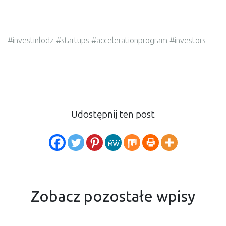
#investinlodz #startups #accelerationprogram #investors
Udostępnij ten post
Zobacz pozostałe wpisy