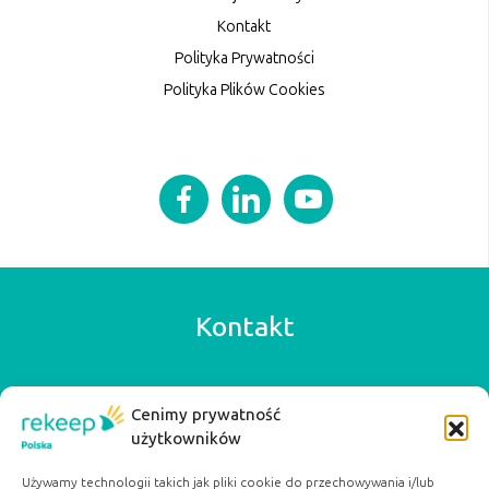
Kontakt
Polityka Prywatności
Polityka Plików Cookies
Kontakt
Rekeep Poland
Cenimy prywatność
+48 42 640 57 77
użytkowników
biuro@rekeep.pl
ul. Ogrodowa 15a
Używamy technologii takich jak pliki cookie do przechowywania i/lub