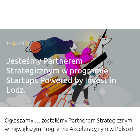
Skip to main content
11-05-2023
Jesteśmy Partnerem
Strategicznym w programie
Startups Powered by Invest in
Lodz.
Ogłaszamy
… zostaliśmy Partnerem Strategicznym
w największym Programie Akceleracyjnym w Polsce!