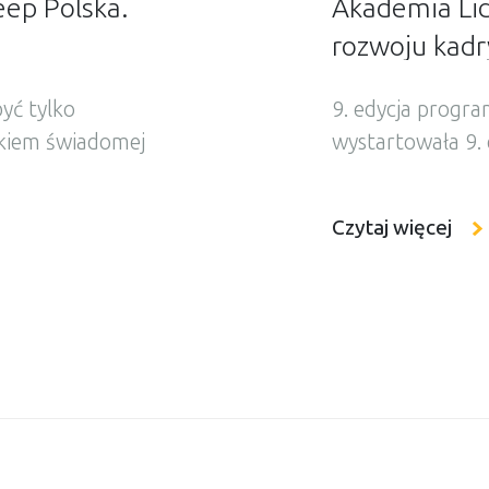
eep Polska.
Akademia Li
rozwoju kadr
yć tylko
9. edycja progr
tkiem świadomej
wystartowała 9. 
a prowadzimy
najważniejszych
m Szkół
menedżerskiej w 
Czytaj więcej
ktu
lat i stanowi is
ejskiej.
przywództwa ora
a staż,
oparty na doświ
znając od środka
w oparciu o pon