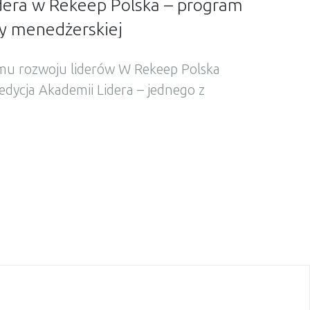
dera w Rekeep Polska – program
y menedżerskiej
amu rozwoju liderów W Rekeep Polska
edycja Akademii Lidera – jednego z
 programów rozwoju liderów i kadry
organizacji. Projekt realizowany jest od 8
totny element budowania silnego
z kultury organizacyjnej. Rozwój liderów
adczeniu Program został zaprojektowany
ad 20-letnie doświadczenie […]