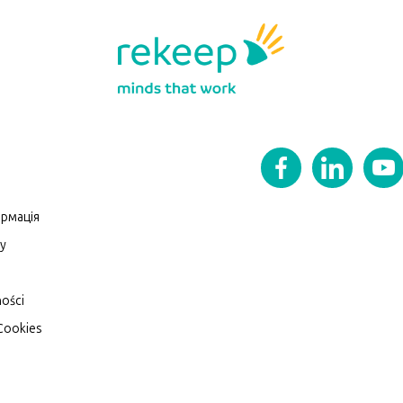
рмація
zy
ności
 Cookies