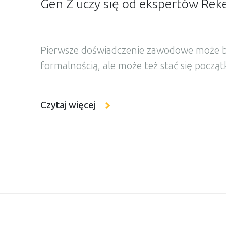
Gen Z uczy się od ekspertów Rek
Pierwsze doświadczenie zawodowe może b
formalnością, ale może też stać się począ
drogi zawodowej. W Grupie Rekeep Polsk
miesięczne staże we współpracy z Zespołe
Czytaj więcej
Ekonomii i Usług w Łodzi, w ramach proje
współfinansowanego ze środków Unii Europ
Pierwsza grupa uczniów właśnie zakończył
zdobywając praktyczne doświadczenie i po
codzienną […]