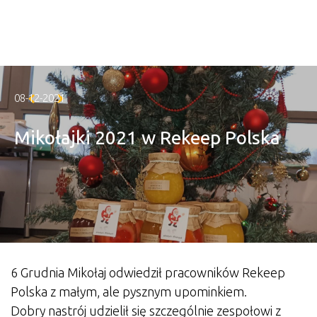
Skip to main content
08-12-2021
Mikołajki 2021 w Rekeep Polska
6 Grudnia Mikołaj odwiedził pracowników Rekeep
Polska z małym, ale pysznym upominkiem.
Dobry nastrój udzielił się szczególnie zespołowi z