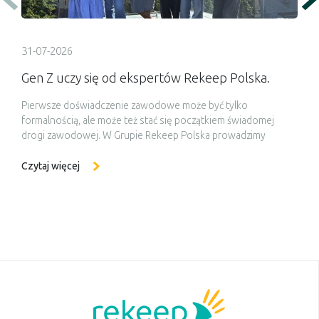
31-07-2026
Gen Z uczy się od ekspertów Rekeep Polska.
Pierwsze doświadczenie zawodowe może być tylko
formalnością, ale może też stać się początkiem świadomej
drogi zawodowej. W Grupie Rekeep Polska prowadzimy
miesięczne staże we współpracy z Zespołem Szkół Ekonomii i
Usług w Łodzi, w ramach projektu współfinansowanego ze
Czytaj więcej
środków Unii Europejskiej. Pierwsza grupa uczniów właśnie
zakończyła staż, zdobywając praktyczne doświadczenie i
poznając od środka codzienną […]