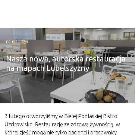
Skip to main content
04-03-2020
Nasza nowa, autorska restauracja
na mapach Lubelszyzny
3 lutego otworzyliśmy w Białej Podlaskiej Bistro
Uzdrowisko. Restaurację ze zdrową żywnością, w
której zjeść mogą nie tylko pacjenci i pracownicy