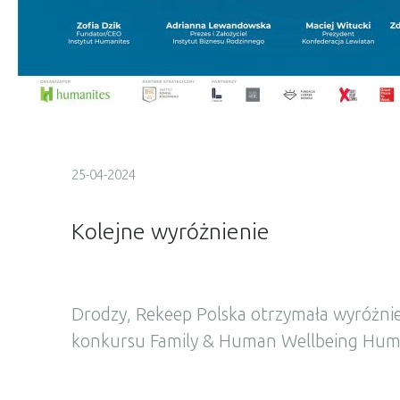
25-04-2024
Kolejne wyróżnienie
Drodzy, Rekeep Polska otrzymała wyróżnien
konkursu Family & Human Wellbeing Hum
(„Firma Przyjazna Rodzinie i Człowiekowi). 
Humanites nagradza najlepsze praktyki w 