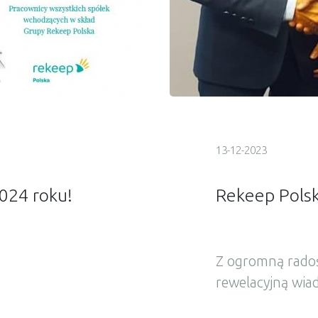
13-12-2023
2024 roku!
Rekeep Polsk
Z ogromną radoś
rewelacyjną wia
notarialny zaku