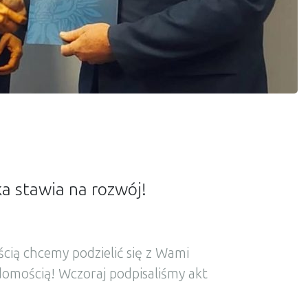
a stawia na rozwój!
cią chcemy podzielić się z Wami
domością! Wczoraj podpisaliśmy akt
pu terenu inwestycyjnego w Koluszkach o