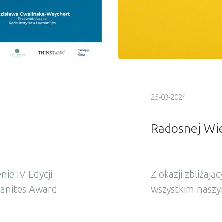
25-03-2024
Radosnej Wie
ie IV Edycji
Z okazji zbliżaj
anites Award
wszystkim nasz
Instytut
Pracownikom dużo
organizacjach,
osobistym i zaw