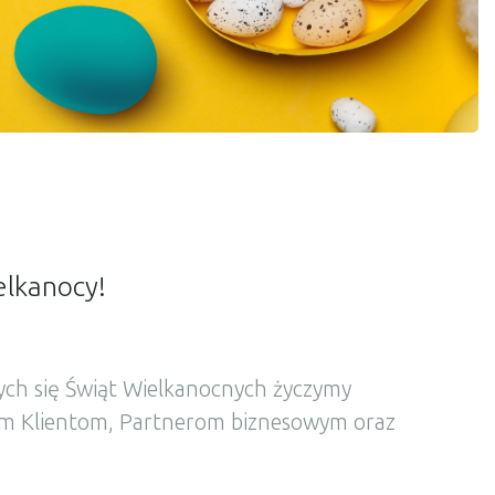
lkanocy!
ących się Świąt Wielkanocnych życzymy
ym Klientom, Partnerom biznesowym oraz
 radości, nadziei i pomyślności w życiu
odowym. Niech te świąteczne dni będą